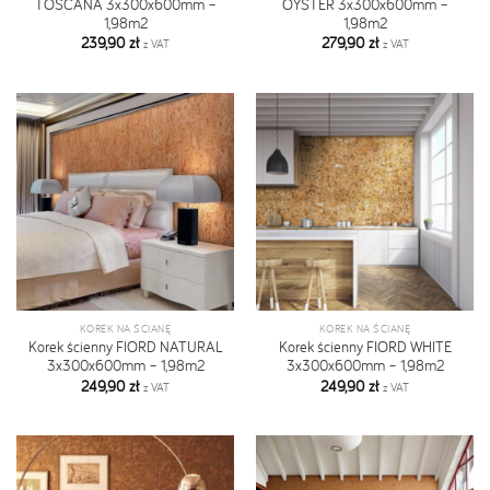
TOSCANA 3x300x600mm –
OYSTER 3x300x600mm –
1,98m2
1,98m2
239,90
zł
279,90
zł
z VAT
z VAT
KOREK NA ŚCIANĘ
KOREK NA ŚCIANĘ
Korek ścienny FIORD NATURAL
Korek ścienny FIORD WHITE
3x300x600mm – 1,98m2
3x300x600mm – 1,98m2
249,90
zł
249,90
zł
z VAT
z VAT