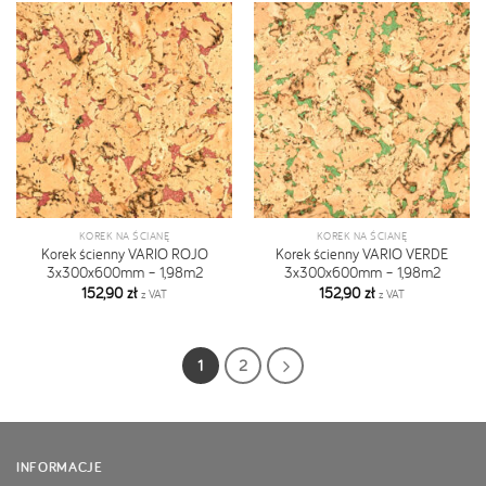
KOREK NA ŚCIANĘ
KOREK NA ŚCIANĘ
Korek ścienny VARIO ROJO
Korek ścienny VARIO VERDE
3x300x600mm – 1,98m2
3x300x600mm – 1,98m2
152,90
zł
152,90
zł
z VAT
z VAT
1
2
INFORMACJE