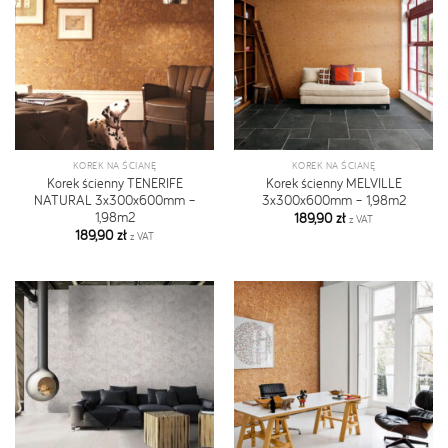
KOREK NA ŚCIANĘ
KOREK NA ŚCIANĘ
Korek ścienny TENERIFE
Korek ścienny MELVILLE
NATURAL 3x300x600mm –
3x300x600mm – 1,98m2
1,98m2
189,90
zł
z VAT
189,90
zł
z VAT