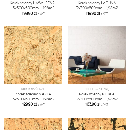
Korek ścienny HAWAI PEARL
Korek ścienny LAGUNA
3x300x600mm – 1,98m2
3x300x600mm – 1,98m2
199,90
zł
119,90
zł
z VAT
z VAT
KOREK NA ŚCIANĘ
KOREK NA ŚCIANĘ
Korek ścienny MAREA
Korek ścienny NIEBLA
3x300x600mm – 1,98m2
3x300x600mm – 1,98m2
129,90
zł
163,90
zł
z VAT
z VAT