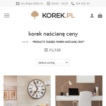
Skip
SKLEP@KOREK.PL
08:00 - 16:00
616 616 911
to
content
korek naścianę ceny
HOME
/
PRODUCTS TAGGED “KOREK NAŚCIANĘ CENY”
FILTER