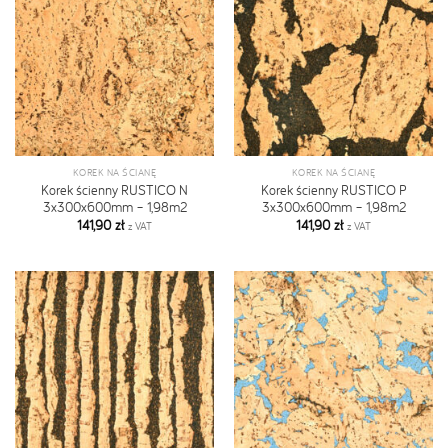
KOREK NA ŚCIANĘ
KOREK NA ŚCIANĘ
Korek ścienny RUSTICO N
Korek ścienny RUSTICO P
3x300x600mm – 1,98m2
3x300x600mm – 1,98m2
141,90
zł
141,90
zł
z VAT
z VAT