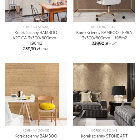
KOREK NA ŚCIANĘ
KOREK NA ŚCIANĘ
Korek ścienny BAMBOO
Korek ścienny BAMBOO TERRA
ARTICA 3x300x600mm –
3x300x600mm – 1,98m2
1,98m2
239,90
zł
z VAT
239,90
zł
z VAT
KOREK NA ŚCIANĘ
KOREK NA ŚCIANĘ
Korek ścienny BAMBOO
Korek ścienny STONE ART