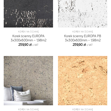
KOREK NA ŚCIANĘ
KOREK NA ŚCIANĘ
Korek ścienny EUROPA
Korek ścienny EUROPA PB
3x300x600mm – 1,98m2
3x300x600mm – 1,98m2
259,90
zł
259,90
zł
z VAT
z VAT
KOREK NA ŚCIANĘ
KOREK NA ŚCIANĘ