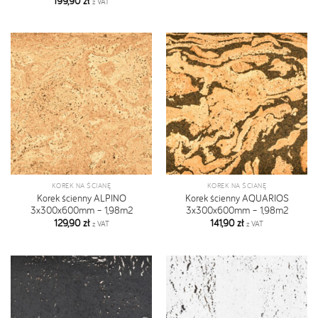
199,90
zł
z VAT
KOREK NA ŚCIANĘ
KOREK NA ŚCIANĘ
Korek ścienny ALPINO
Korek ścienny AQUARIOS
3x300x600mm – 1,98m2
3x300x600mm – 1,98m2
129,90
zł
141,90
zł
z VAT
z VAT