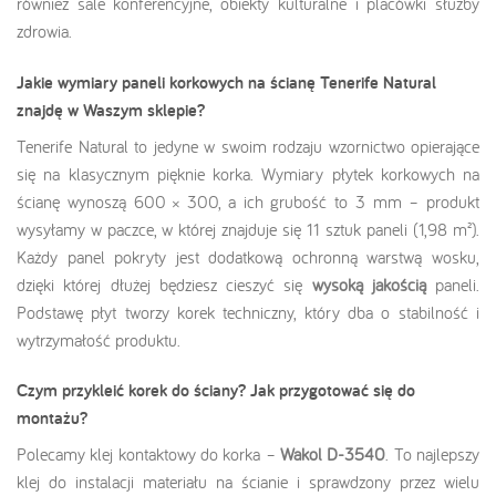
również sale konferencyjne, obiekty kulturalne i placówki służby
zdrowia.
Jakie wymiary paneli korkowych na ścianę Tenerife Natural
znajdę w Waszym sklepie?
Tenerife Natural to jedyne w swoim rodzaju wzornictwo opierające
się na klasycznym pięknie korka. Wymiary płytek korkowych na
ścianę wynoszą 600 × 300, a ich grubość to 3 mm – produkt
wysyłamy w paczce, w której znajduje się 11 sztuk paneli (1,98 m²).
Każdy panel pokryty jest dodatkową ochronną warstwą wosku,
dzięki której dłużej będziesz cieszyć się
wysoką jakością
paneli.
Podstawę płyt tworzy korek techniczny, który dba o stabilność i
wytrzymałość produktu.
Czym przykleić korek do ściany? Jak przygotować się do
montażu?
Polecamy klej kontaktowy do korka –
Wakol D-3540
. To najlepszy
klej do instalacji materiału na ścianie i sprawdzony przez wielu