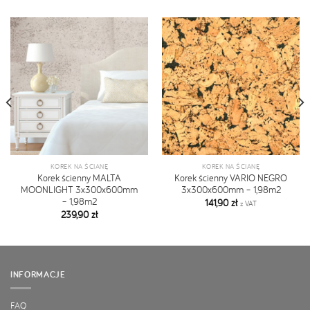
KOREK NA ŚCIANĘ
KOREK NA ŚCIANĘ
Korek ścienny MALTA
Korek ścienny VARIO NEGRO
MOONLIGHT 3x300x600mm
3x300x600mm – 1,98m2
– 1,98m2
141,90
zł
z VAT
239,90
zł
INFORMACJE
FAQ