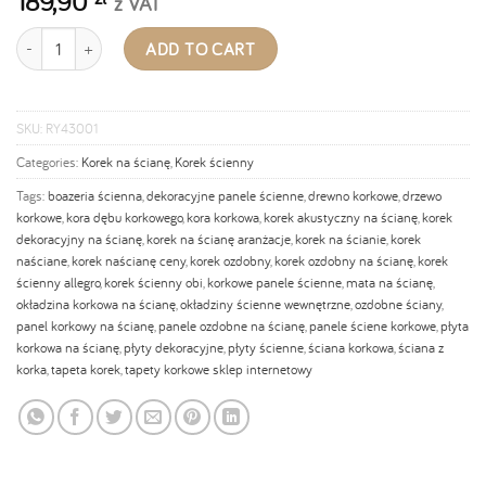
189,90
z VAT
Korek ścienny TENERIFE NATURAL 3x300x600mm - 1,98m2 quantity
ADD TO CART
SKU:
RY43001
Categories:
Korek na ścianę
,
Korek ścienny
Tags:
boazeria ścienna
,
dekoracyjne panele ścienne
,
drewno korkowe
,
drzewo
korkowe
,
kora dębu korkowego
,
kora korkowa
,
korek akustyczny na ścianę
,
korek
dekoracyjny na ścianę
,
korek na ścianę aranżacje
,
korek na ścianie
,
korek
naściane
,
korek naścianę ceny
,
korek ozdobny
,
korek ozdobny na ścianę
,
korek
ścienny allegro
,
korek ścienny obi
,
korkowe panele ścienne
,
mata na ścianę
,
okładzina korkowa na ścianę
,
okładziny ścienne wewnętrzne
,
ozdobne ściany
,
panel korkowy na ścianę
,
panele ozdobne na ścianę
,
panele ściene korkowe
,
płyta
korkowa na ścianę
,
płyty dekoracyjne
,
płyty ścienne
,
ściana korkowa
,
ściana z
korka
,
tapeta korek
,
tapety korkowe sklep internetowy