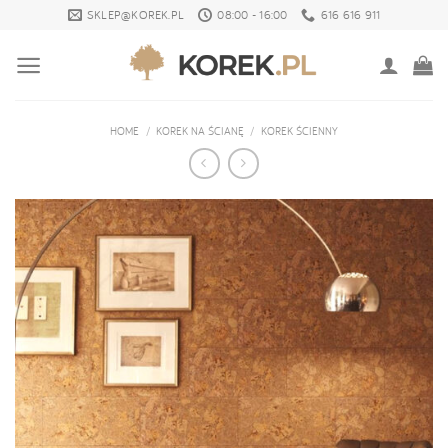
Skip
SKLEP@KOREK.PL
08:00 - 16:00
616 616 911
to
content
HOME
/
KOREK NA ŚCIANĘ
/
KOREK ŚCIENNY