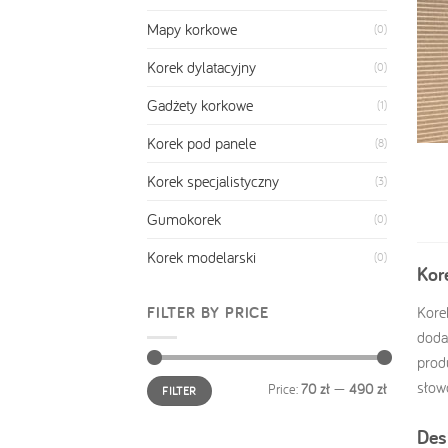
Mapy korkowe
(0)
Korek dylatacyjny
(0)
Gadżety korkowe
(1)
Korek pod panele
(8)
Korek specjalistyczny
(3)
Gumokorek
(0)
Korek modelarski
(0)
Kor
Kore
FILTER BY PRICE
doda
prod
Min
Max
słowo
Price:
70 zł
—
490 zł
FILTER
price
price
Des