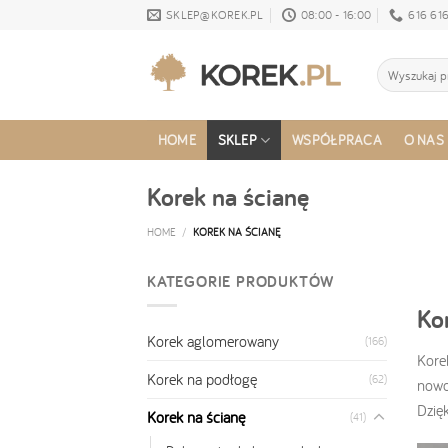
Skip
SKLEP@KOREK.PL
08:00 - 16:00
616 616
to
content
Search
for:
HOME
SKLEP
WSPÓŁPRACA
O NAS
Korek na ścianę
HOME
/
KOREK NA ŚCIANĘ
KATEGORIE PRODUKTÓW
Ko
Korek aglomerowany
(166)
Kore
Korek na podłogę
(62)
nowo
Dzię
Korek na ścianę
(41)