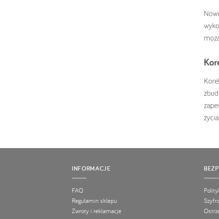
Nowo
wyko
moza
Kor
Kore
zbud
zape
życia
INFORMACJE
BEZ
FAQ
Polit
Regulamin sklepu
Szyfr
Zwroty i reklamacje
Ostrz