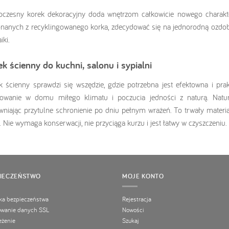
czesny korek dekoracyjny doda wnętrzom całkowicie nowego charakt
nanych z recyklingowanego korka, zdecydować się na jednorodną ozdobę
iki.
ek ścienny do kuchni, salonu i sypialni
k ścienny sprawdzi się wszędzie, gdzie potrzebna jest efektowna i pra
owanie w domu miłego klimatu i poczucia jedności z naturą. Natur
wniając przytulne schronienie po dniu pełnym wrażeń. To trwały mater
. Nie wymaga konserwacji, nie przyciąga kurzu i jest łatwy w czyszczeniu.
PIECZEŃSTWO
MOJE KONTO
yka bezpieczeństwa
Rejestracja
owanie danych SSL
Nowości
eżenie
Szukaj