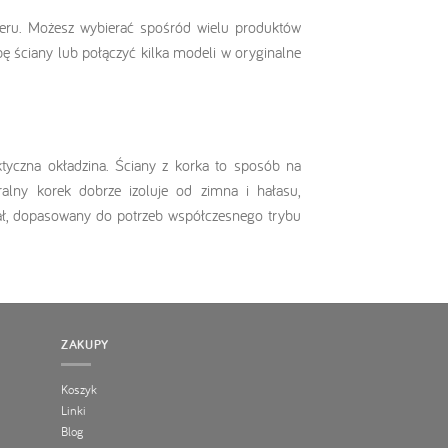
eru. Możesz wybierać spośród wielu produktów
 ściany lub połączyć kilka modeli w oryginalne
ktyczna okładzina. Ściany z korka to sposób na
alny korek dobrze izoluje od zimna i hałasu,
iał, dopasowany do potrzeb współczesnego trybu
ZAKUPY
Koszyk
Linki
Blog