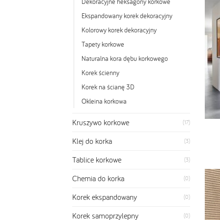
Dekoracyjne heksagony korkowe
Ekspandowany korek dekoracyjny
Kolorowy korek dekoracyjny
Tapety korkowe
Naturalna kora dębu korkowego
Korek ścienny
Korek na ścianę 3D
Okleina korkowa
Kruszywo korkowe
(17)
Klej do korka
(3)
Tablice korkowe
(3)
Chemia do korka
(0)
Korek ekspandowany
(0)
Korek samoprzylepny
(0)